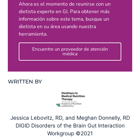
Ahora es el momento de reunirse con un
dietista experto en GI. Para obtener más
información sobre este tema, busque un
dietista en su área usando nuestra
herramienta.
Encuentre un proveedor de atención
médica
WRITTEN BY
Jessica Lebovitz, RD, and Meghan Donnelly, RD
DIGID Disorders of the Brain Gut Interaction
Workgroup ©2021