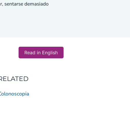
ar, sentarse demasiado
Read in English
RELATED
Colonoscopia