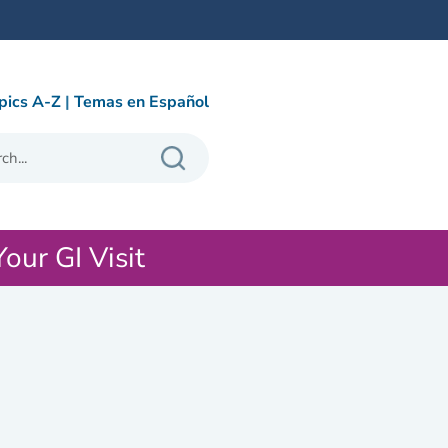
pics A-Z
|
Temas en Español
Your GI Visit