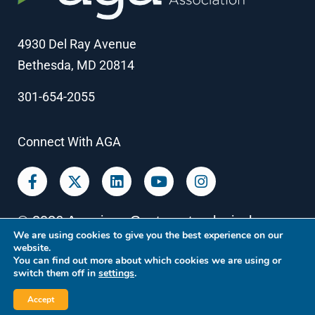
4930 Del Ray Avenue
Bethesda, MD 20814
301-654-2055
Connect With AGA
©
2026
American Gastroenterological
We are using cookies to give you the best experience on our
Association
website.
You can find out more about which cookies we are using or
switch them off in
settings
.
Accept
Privacy Policy