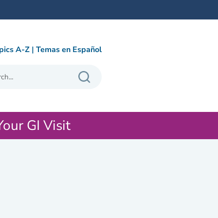
pics A-Z
|
Temas en Español
Your GI Visit