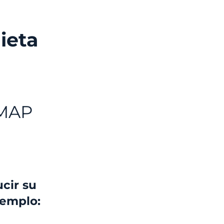
ieta
DMAP
ucir su
jemplo: