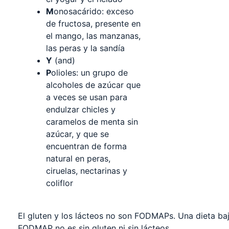
M
onosacárido: exceso
de fructosa, presente en
el mango, las manzanas,
las peras y la sandía
Y
(and)
P
olioles: un grupo de
alcoholes de azúcar que
a veces se usan para
endulzar chicles y
caramelos de menta sin
azúcar, y que se
encuentran de forma
natural en peras,
ciruelas, nectarinas y
coliflor
El gluten y los lácteos no son FODMAPs. Una dieta ba
FODMAP no es sin gluten ni sin lácteos.