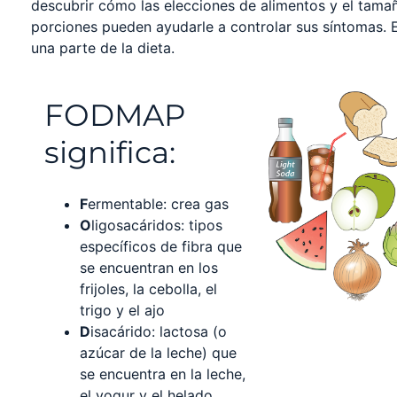
descubrir cómo las elecciones de alimentos y el tama
porciones pueden ayudarle a controlar sus síntomas. E
una parte de la dieta.
FODMAP
significa:
F
ermentable: crea gas
O
ligosacáridos: tipos
específicos de fibra que
se encuentran en los
frijoles, la cebolla, el
trigo y el ajo
D
isacárido: lactosa (o
azúcar de la leche) que
se encuentra en la leche,
el yogur y el helado