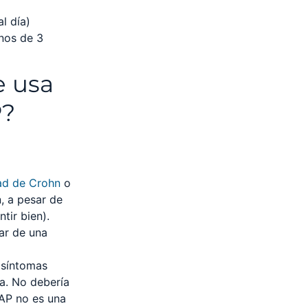
l día)
nos de 3
e usa
P?
ad de Crohn
o
, a pesar de
tir bien).
ar de una
 síntomas
a. No debería
MAP no es una