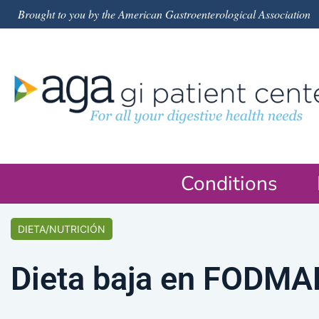
Brought to you by the American Gastroenterological Association
Conditions
DIETA/NUTRICIÓN
Dieta baja en FODMA