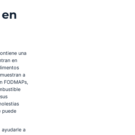
 en
contiene una
tran en
limentos
 muestran a
nen FODMAPs,
mbustible
 sus
molestias
e puede
 ayudarle a